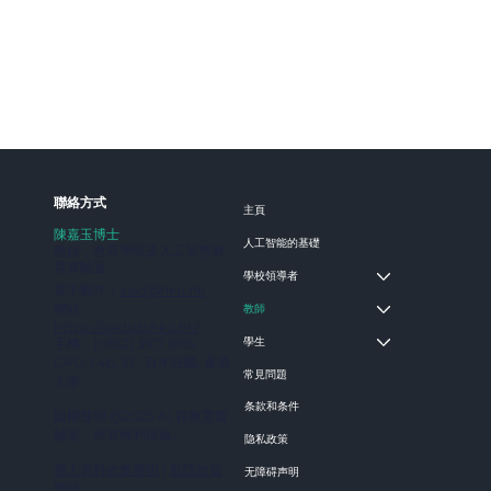
​聯絡方式
主頁
陳嘉玉博士
人工智能的基礎
教授，教育學院及人工智慧教
育實驗室
學校領導者
電子郵件：
aied@hku.hk
網站：
教師
https://aiedlab.hku.hk/
學生
手機：‪(+852) 3917 6195
‬CPD-1.46, 1/F, 百年校園, 香港
常見問題
大學
条款和条件
版權聲明 @2025 AI 在教育實
驗室。所有權利保留。
隐私政策
個人資料收集聲明
|
私隱政策
无障碍声明
聲明