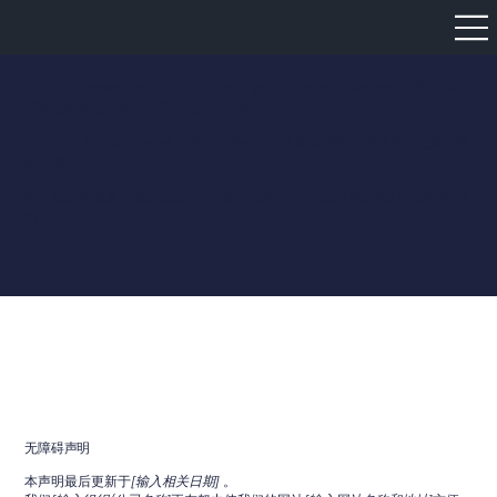
以下模板旨在帮助您撰写无障碍声明。请注意，您有责任确保您的网站声明
符合您所在地区或区域的当地法律要求。
*注意：此页面目前包含多个部分。完成下方无障碍声明的编辑后，您需要删
除此部分。
要了解更多信息，请参阅我们的文章“
可访问性：向您的网站添加可访问性声
明
”。
无障碍声明
本声明最后更新于
[输入相关日期]
。