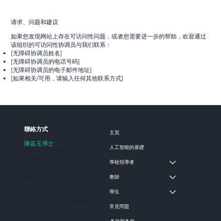
请求、问题和建议
如果您发现网站上存在可访问性问题，或者您需要进一步的帮助，欢迎通过
该组织的可访问性协调员与我们联系：
[无障碍协调员姓名]
[无障碍协调员的电话号码]
[无障碍协调员的电子邮件地址]
[如果相关/可用，请输入任何其他联系方式]
​聯絡方式
主頁
陳嘉玉博士
人工智能的基礎
教授，教育學院及人工智慧教
育實驗室
學校領導者
電子郵件：
aied@hku.hk
網站：
教師
https://aiedlab.hku.hk/
學生
手機：‪(+852) 3917 6195
‬CPD-1.46, 1/F, 百年校園, 香港
常見問題
大學