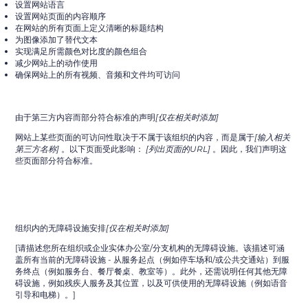
设置网站语言
设置网站页面的内容顺序
在网站的所有页面上定义清晰的标题结构
为图像添加了替代文本
实现满足所需颜色对比度的颜色组合
减少网站上的动作使用
确保网站上的所有视频、音频和文件均可访问
由于第三方内容而部分符合标准的声明
[仅在相关时添加]
网站上某些页面的可访问性取决于不属于该组织的内容，而是属于
[输入相关
第三方名称]
。以下页面受此影响：
[列出页面的URL]
。因此，我们声明这
些页面部分符合标准。
组织内的无障碍设施安排
[仅在相关时添加]
[请描述您所在组织或企业实体办公室/分支机构的无障碍设施。该描述可涵
盖所有当前的无障碍设施 - 从服务起点（例如停车场和/或公共交通站）到服
务终点（例如服务台、餐厅餐桌、教室等）。此外，还需说明任何其他无障
碍设施，例如残疾人服务及其位置，以及可供使用的无障碍设施（例如语音
引导和电梯）。]