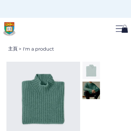
主頁
>
I'm a product