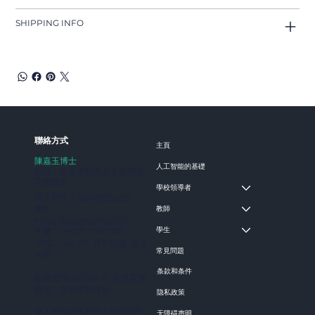
SHIPPING INFO
​聯絡方式
主頁
陳嘉玉博士
人工智能的基礎
教授，教育學院及人工智慧教
育實驗室
學校領導者
電子郵件：
aied@hku.hk
網站：
教師
https://aiedlab.hku.hk/
學生
手機：‪(+852) 3917 6195
‬CPD-1.46, 1/F, 百年校園, 香港
常見問題
大學
条款和条件
版權聲明 @2025 AI 在教育實
驗室。所有權利保留。
隐私政策
個人資料收集聲明
|
私隱政策
无障碍声明