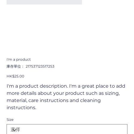
I'm a product
SKU
庫存單位：
217537123517253
217537123517253
價
HK$25.00
格
I'm a product description. I'm a great place to add
more details about your product such as sizing,
material, care instructions and cleaning
instructions.
Size